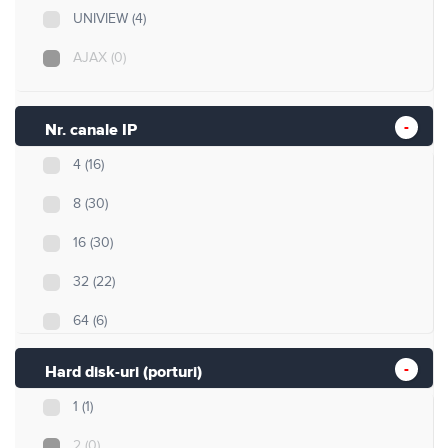
UNIVIEW
(4)
AJAX
(0)
Nr. canale IP
4
(16)
8
(30)
16
(30)
32
(22)
64
(6)
70
(0)
Hard disk-uri (porturi)
90
(0)
1
(1)
120
(0)
2
(0)