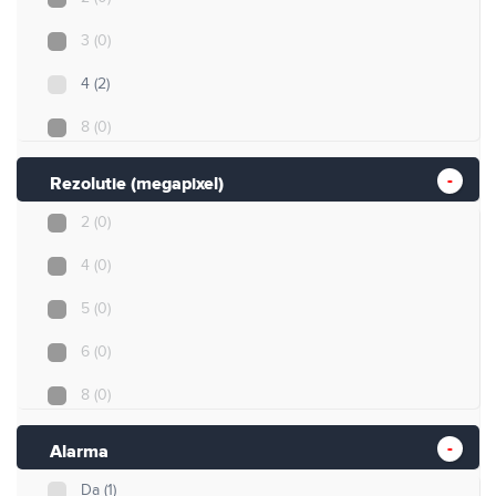
128
(3)
3
(0)
>200
(4)
4
(2)
Nespecificat
(8)
8
(0)
10
(0)
Rezolutie (megapixel)
12
(0)
2
(0)
16
(1)
4
(0)
24
(0)
5
(0)
Nespecificat
(4)
6
(0)
8
(0)
4K
(0)
Alarma
12
(0)
Da
(1)