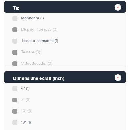
Tip
Monitoare
(1)
Display Interactiv
(0)
Tastaturi comanda
(1)
Testere
(0)
Videodecoder
(0)
Suport monitor
(11)
Dimensiune ecran (inch)
Nespecificat
(2)
4"
(1)
7"
(0)
10"
(0)
19"
(1)