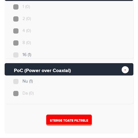
1
(0)
2
(0)
4
(0)
8
(0)
16
(1)
32
(0)
PoC (Power over Coaxial)
Nu
(1)
Da
(0)
STERGE TOATE FILTRELE