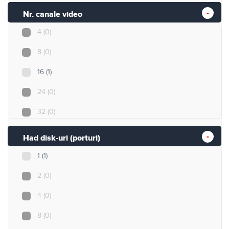
Nr. canale video
4
(0)
8
(0)
16
(1)
24
(0)
32
(0)
Had disk-uri (porturi)
1
(1)
2
(0)
4
(0)
8
(0)