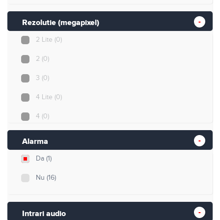
Rezolutie (megapixel)
2 Lite
(0)
2
(0)
3
(0)
4 Lite
(0)
4
(0)
5
(0)
Alarma
5 Lite
(1)
Da
(1)
8
(0)
Nu
(16)
8 Lite
(0)
Intrari audio