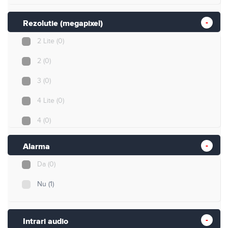
Rezolutie (megapixel)
2 Lite
(0)
2
(0)
3
(0)
4 Lite
(0)
4
(0)
5
(0)
Alarma
5 Lite
(1)
Da
(0)
8
(0)
Nu
(1)
8 Lite
(0)
Intrari audio