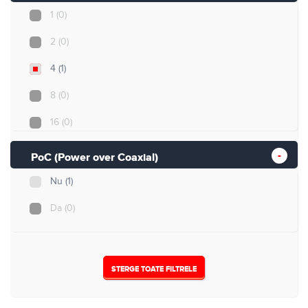
1
(0)
2
(0)
4
(1)
8
(0)
16
(0)
32
(0)
PoC (Power over Coaxial)
Nu
(1)
Da
(0)
STERGE TOATE FILTRELE