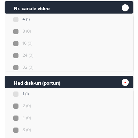
Nr. canale video
4
(1)
8
(0)
16
(0)
24
(0)
32
(0)
Had disk-uri (porturi)
1
(1)
2
(0)
4
(0)
8
(0)