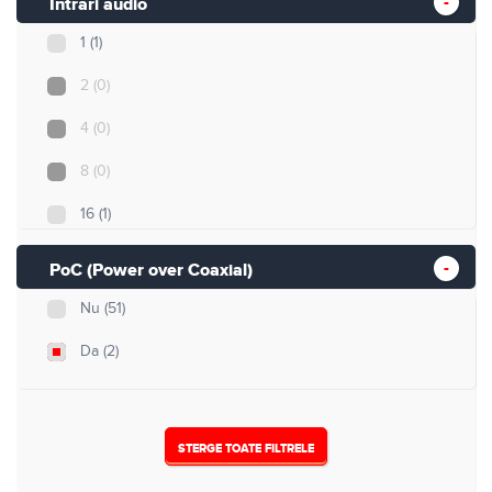
Intrari audio
1
(1)
2
(0)
4
(0)
8
(0)
16
(1)
32
(0)
PoC (Power over Coaxial)
Nu
(51)
Da
(2)
STERGE TOATE FILTRELE