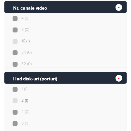
Nr. canale video
4
(0)
8
(0)
16
(1)
24
(0)
32
(0)
Nespecificat
(1)
Had disk-uri (porturi)
1
(0)
2
(1)
4
(0)
8
(0)