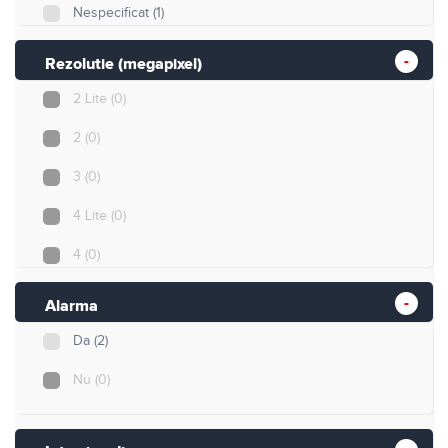
Nespecificat
(1)
Rezolutie (megapixel)
2 Lite
(0)
2
(0)
3
(0)
4 Lite
(0)
4
(0)
5
(1)
Alarma
5 Lite
(0)
Da
(2)
8
(1)
Nu
(0)
8 Lite
(0)