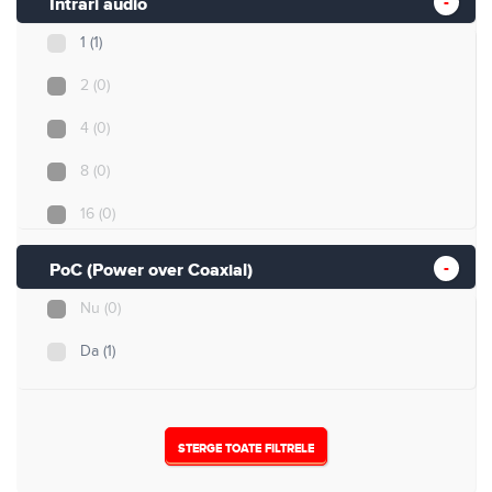
Intrari audio
1
(1)
2
(0)
4
(0)
8
(0)
16
(0)
32
(0)
PoC (Power over Coaxial)
Nu
(0)
Da
(1)
STERGE TOATE FILTRELE