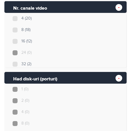
Nr. canale video
4
(20)
8
(18)
16
(12)
24
(0)
32
(2)
Nespecificat
(1)
Had disk-uri (porturi)
1
(0)
2
(0)
4
(0)
8
(0)