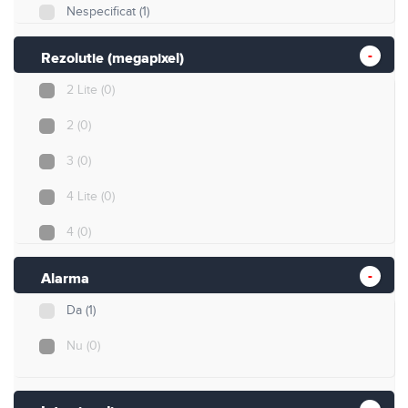
Nespecificat
(1)
Rezolutie (megapixel)
2 Lite
(0)
2
(0)
3
(0)
4 Lite
(0)
4
(0)
5
(1)
Alarma
5 Lite
(0)
Da
(1)
8
(0)
Nu
(0)
8 Lite
(0)