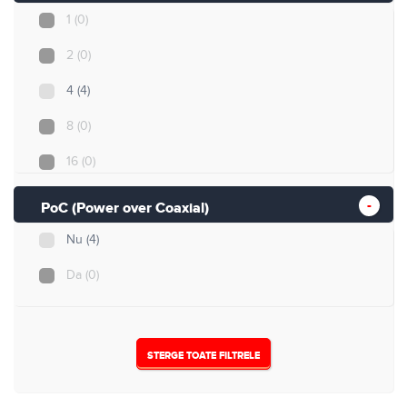
1
(0)
2
(0)
4
(4)
8
(0)
16
(0)
32
(0)
PoC (Power over Coaxial)
Nu
(4)
Da
(0)
STERGE TOATE FILTRELE