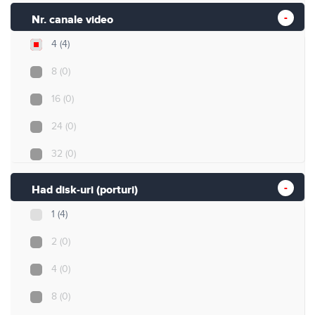
Nr. canale video
4
(4)
8
(0)
16
(0)
24
(0)
32
(0)
Had disk-uri (porturi)
1
(4)
2
(0)
4
(0)
8
(0)