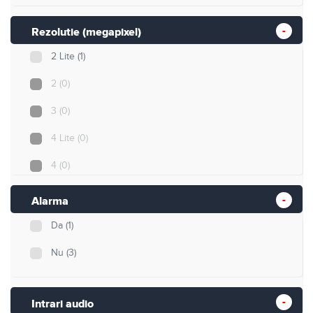
Rezolutie (megapixel)
2 Lite
(1)
2
(0)
3
(0)
4 Lite
(0)
4
(0)
5
(0)
Alarma
5 Lite
(1)
Da
(1)
8
(1)
Nu
(3)
8 Lite
(1)
Intrari audio