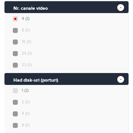
Nr. canale video
4
(2)
8
(0)
16
(0)
24
(0)
32
(0)
Had disk-uri (porturi)
1
(2)
2
(0)
4
(0)
8
(0)