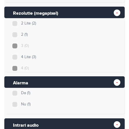
Rezolutie (megapixel)
2 Lite
(2)
2
(1)
3
(0)
4 Lite
(3)
4
(0)
5
(2)
Alarma
5 Lite
(3)
Da
(1)
8
(8)
Nu
(1)
8 Lite
(1)
Intrari audio