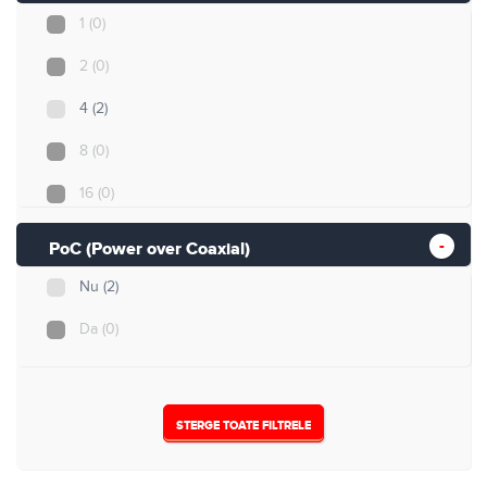
1
(0)
2
(0)
4
(2)
8
(0)
16
(0)
32
(0)
PoC (Power over Coaxial)
Nu
(2)
Da
(0)
STERGE TOATE FILTRELE