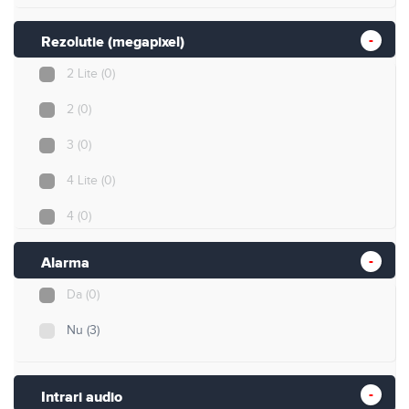
Rezolutie (megapixel)
2 Lite
(0)
2
(0)
3
(0)
4 Lite
(0)
4
(0)
5
(0)
Alarma
5 Lite
(3)
Da
(0)
8
(0)
Nu
(3)
8 Lite
(0)
Intrari audio