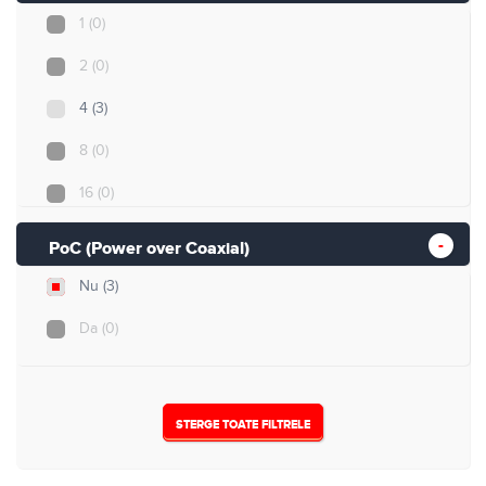
1
(0)
2
(0)
4
(3)
8
(0)
16
(0)
32
(0)
PoC (Power over Coaxial)
Nu
(3)
Da
(0)
STERGE TOATE FILTRELE