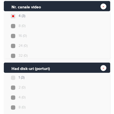
Nr. canale video
4
(3)
8
(0)
16
(0)
24
(0)
32
(0)
Had disk-uri (porturi)
1
(3)
2
(0)
4
(0)
8
(0)