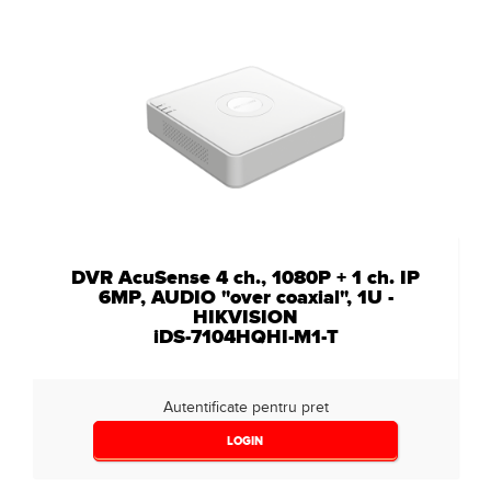
DVR AcuSense 4 ch., 1080P + 1 ch. IP
6MP, AUDIO "over coaxial", 1U -
HIKVISION
iDS-7104HQHI-M1-T
Autentificate pentru pret
LOGIN