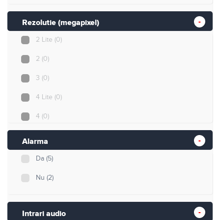
Rezolutie (megapixel)
2 Lite
(0)
2
(0)
3
(0)
4 Lite
(0)
4
(0)
5
(0)
Alarma
5 Lite
(0)
Da
(5)
8
(7)
Nu
(2)
8 Lite
(0)
Intrari audio