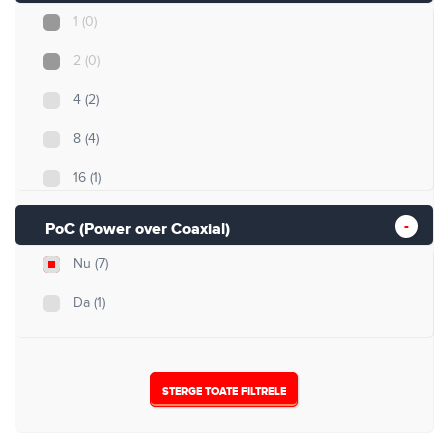
1
(0)
2
(0)
4
(2)
8
(4)
16
(1)
32
(0)
PoC (Power over Coaxial)
Nu
(7)
Da
(1)
STERGE TOATE FILTRELE