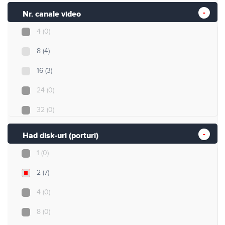
Nr. canale video
4
(0)
8
(4)
16
(3)
24
(0)
32
(0)
Had disk-uri (porturi)
1
(0)
2
(7)
4
(0)
8
(0)