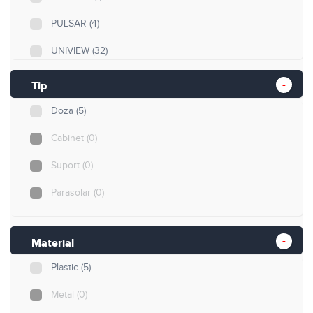
PULSAR
(4)
UNIVIEW
(32)
Plastim
(15)
Tip
AJAX
(8)
Doza
(5)
Cabinet
(0)
Suport
(0)
Parasolar
(0)
Material
Plastic
(5)
Metal
(0)