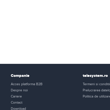
Companie
telesystem.ro
Acces platforma B2B
Termeni si conditii
Despre noi
Prelucrarea datel
Cariere
Politica de utiliza
Contact
Download