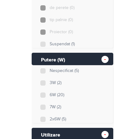
de perete
(0)
tip palnie
(0)
Proiector
(0)
Suspendat
(1)
Coloana
(0)
Putere (W)
Nespecificat
(5)
3W
(2)
6W
(20)
7W
(2)
2x6W
(5)
10W
(11)
Utilizare