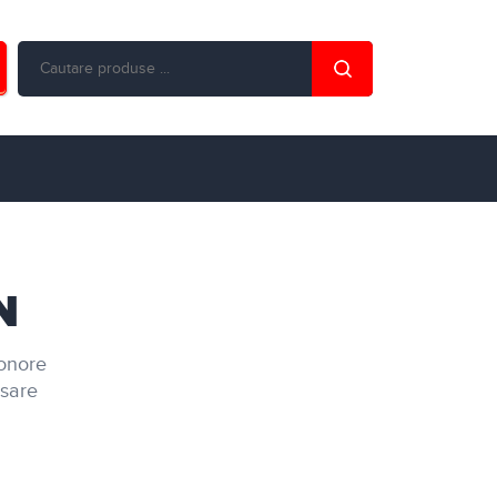
N
sonore
esare