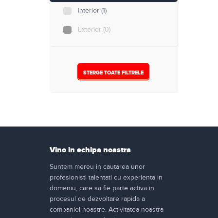
15W
(8)
Interior
(1)
16W
(1)
Exterior
(0)
20W
(13)
24W
(1)
STERGE TOATE FILTRELE
25W
(2)
30W
(8)
40W
(2)
50W
(1)
Vino in echipa noastra
120W
(1)
Suntem mereu in cautarea unor
profesionisti talentati cu experienta in
130W
(2)
domeniu, care sa fie parte activa in
160W
(2)
procesul de dezvoltare rapida a
companiei noastre. Activitatea noastra
260W
(2)