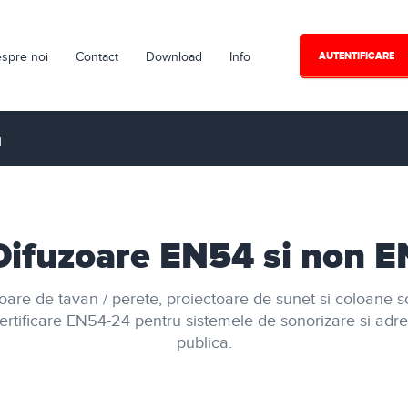
spre noi
Contact
Download
Info
AUTENTIFICARE
N
Difuzoare EN54 si non E
oare de tavan / perete, proiectoare de sunet si coloane 
ertificare EN54-24 pentru sistemele de sonorizare si adr
publica.