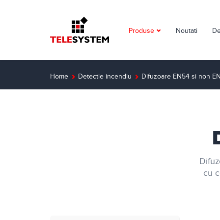
Produse
Noutati
De
Supraveghere video
Detectie incendiu
Home
Detectie incendiu
Difuzoare EN54 si non E
Detectie efractie
Interfoane
Automatizari
Difuz
Control acces
cu c
Solutii dedicate
Smart Home