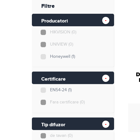
Retelistica
Filtre
Cabluri si accesorii
Producatori
HIKVISION
(0)
Scule si unelte
UNIVIEW
(0)
Honeywell
(1)
D
Certificare
EN54-24
(1)
Fara certificare
(0)
Tip difuzor
de tavan
(0)