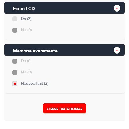
24
(0)
Ecran LCD
32
(0)
Da
(2)
Nespecificat
(2)
Nu
(0)
Memorie evenimente
Da
(0)
Nu
(0)
Nespecificat
(2)
STERGE TOATE FILTRELE