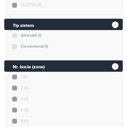
TELETEK
(0)
Tip sistem
Adresabil
(1)
Conventional
(1)
Nr. bucle (zone)
1
(0)
2
(0)
4
(0)
6
(0)
8
(0)