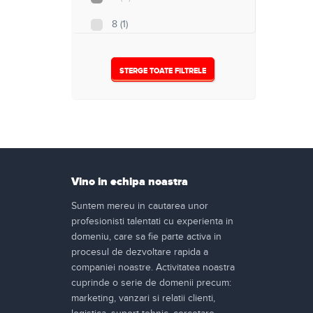
8
(1)
24
(0)
STERGE TOATE FILTRELE
32
(1)
Nespecificat
(2)
Vino in echipa noastra
Suntem mereu in cautarea unor
profesionisti talentati cu experienta in
domeniu, care sa fie parte activa in
procesul de dezvoltare rapida a
companiei noastre. Activitatea noastra
cuprinde o serie de domenii precum:
marketing, vanzari si relatii clienti,