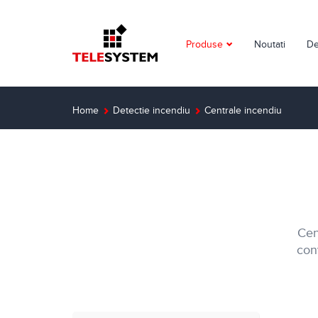
Produse
Noutati
De
Supraveghere video
Detectie incendiu
Home
Detectie incendiu
Centrale incendiu
Detectie efractie
Interfoane
Automatizari
Cen
Control acces
conv
Solutii dedicate
Smart Home