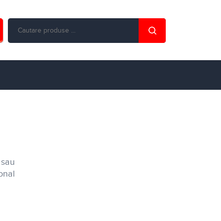
 sau
ional