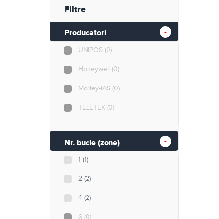
Retelistica
Filtre
Cabluri si accesorii
Producatori
UNIPOS
(0)
Scule si unelte
Honeywell
(0)
Morley-IAS
(0)
TELETEK
(0)
Nr. bucle (zone)
1
(1)
2
(2)
4
(2)
6
(0)