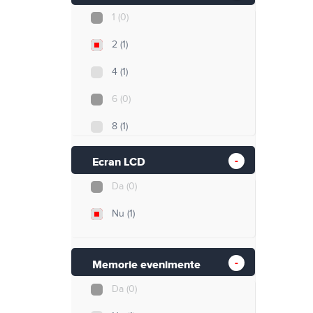
1
(0)
2
(1)
4
(1)
6
(0)
8
(1)
24
(0)
Ecran LCD
32
(0)
Da
(0)
Nu
(1)
Memorie evenimente
Da
(0)