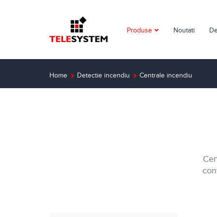
Produse
Noutati
De
Supraveghere video
Detectie incendiu
Home
Detectie incendiu
Centrale incendiu
Detectie efractie
Interfoane
Automatizari
Cen
Control acces
conv
Solutii dedicate
Smart Home