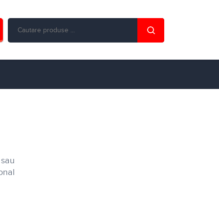
 sau
ional