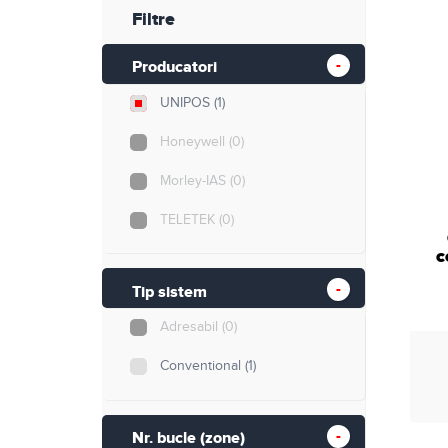
Retelistica
Filtre
Cabluri si accesorii
Producatori
UNIPOS
(1)
Scule si unelte
Honeywell
(0)
Morley-IAS
(0)
TELETEK
(0)
c
Tip sistem
Adresabil
(0)
Conventional
(1)
Nr. bucle (zone)