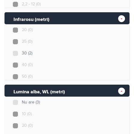
2,2 - 12
(0)
2,8 - 12
(1)
Infrarosu (metri)
3,3 - 12
(0)
20
(0)
2,7 - 13,5
(0)
25
(0)
3,3 - 13,5
(0)
30
(2)
5 - 75
(0)
40
(0)
5,5 - 88
(0)
50
(0)
5,5 - 110
(0)
60
(0)
Lumina alba, WL (metri)
4.8 - 120
(0)
70
(1)
Nu are
(3)
80
(0)
10
(0)
100
(0)
20
(0)