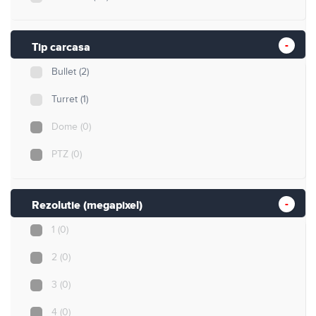
Tip carcasa
Bullet
(2)
Turret
(1)
Dome
(0)
PTZ
(0)
Rezolutie (megapixel)
1
(0)
2
(0)
3
(0)
4
(0)