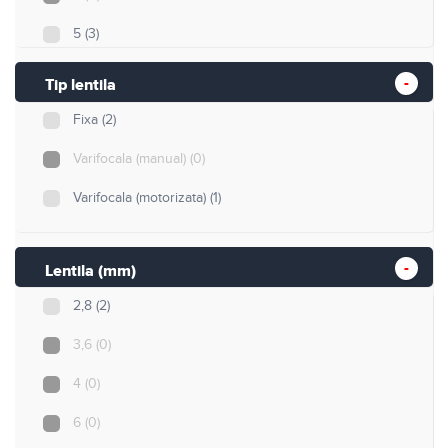
5
(3)
3K
(0)
Tip lentila
8
(0)
Fixa
(2)
Varifocala (manual)
(0)
Varifocala (motorizata)
(1)
Lentila (mm)
2,8
(2)
3,6
(0)
4
(0)
6
(0)