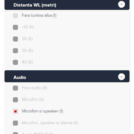
50
(0)
Distanta WL (metri)
80
(0)
Fara lumina alba
(1)
100
(0)
<10
(0)
150
(0)
20
(0)
200
(0)
30
(0)
300
(0)
40
(0)
50
(0)
Audio
80
(0)
Fara audio
(0)
100
(0)
Microfon
(0)
Microfon si speaker
(1)
Microfon, speaker si alarma
(0)