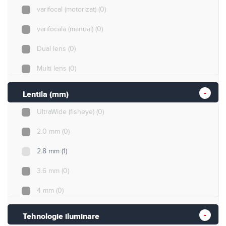
16MP
(0)
varifocal (motorizat)
(0)
varifocala (manual)
(0)
Dual lens
(0)
Multi lens
(0)
Lentila (mm)
UltraWide (fisheye)
(0)
2.0 mm
(0)
2.8 mm
(1)
3.6 mm
(0)
4 mm
(0)
6 mm
(0)
Tehnologie iluminare