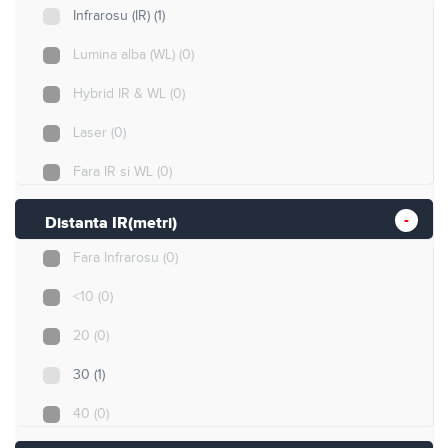
Varifocala motorizata
(0)
Infrarosu (IR)
(1)
zoom optic 4X
(0)
Lumina alba (WL)
(0)
zoom optic 5X
(0)
Hybrid IR & WL
(0)
zoom optic 10X
(0)
Laser
(0)
zoom optic 15X
(0)
Fara IR si WL
(0)
zoom optic 22X
(0)
Distanta IR(metri)
zoom optic 25X
(0)
Fara Infrarosu
(0)
zoom optic 32X
(0)
<10
(0)
zoom optic 45X
(0)
20
(0)
30
(1)
40
(0)