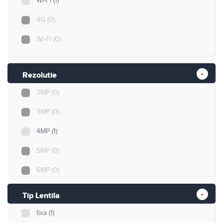
Wi-Fi
(1)
4G
(0)
Wi-Fi
(0)
Rezolutie
2MP
(0)
3MP
(0)
4MP
(1)
5MP
(0)
6MP
(0)
8MP
(0)
Tip Lentila
12MP
(0)
fixa
(1)