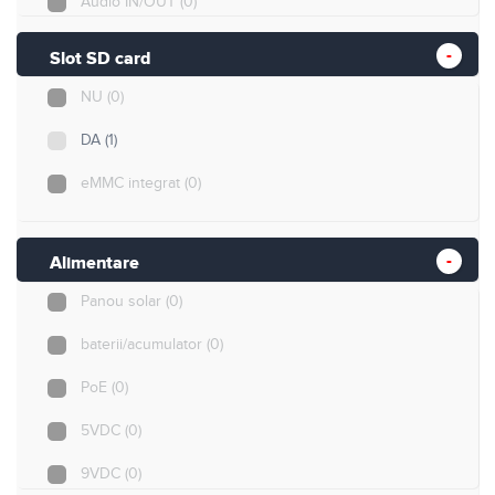
Audio IN/OUT
(0)
Slot SD card
NU
(0)
DA
(1)
eMMC integrat
(0)
Alimentare
Panou solar
(0)
baterii/acumulator
(0)
PoE
(0)
5VDC
(0)
9VDC
(0)