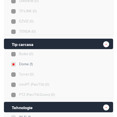
UNIVIEW
(0)
TP-LINK
(0)
EZVIZ
(0)
TENDA
(0)
Uniarch
(0)
Tip carcasa
Bullet
(0)
Dome
(1)
Turret
(0)
miniPT (Pan/Tilt)
(0)
PTZ (Pan/Tilt/Zoom)
(0)
Cube
(0)
Tehnologie