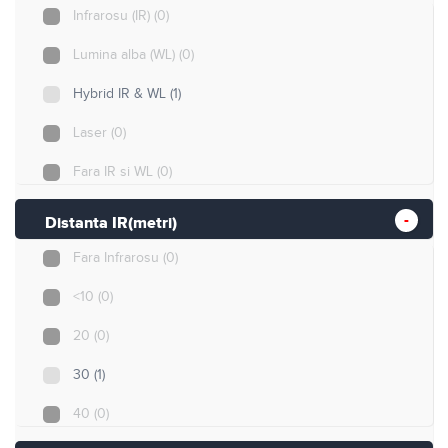
Varifocala motorizata
(0)
Infrarosu (IR)
(0)
zoom optic 4X
(0)
Lumina alba (WL)
(0)
zoom optic 5X
(0)
Hybrid IR & WL
(1)
zoom optic 10X
(0)
Laser
(0)
zoom optic 15X
(0)
Fara IR si WL
(0)
zoom optic 22X
(0)
Distanta IR(metri)
zoom optic 25X
(0)
Fara Infrarosu
(0)
zoom optic 32X
(0)
<10
(0)
zoom optic 45X
(0)
20
(0)
30
(1)
40
(0)