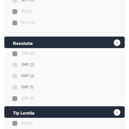
Wi-Fi
(1)
4G
(0)
Wi-Fi
(0)
Rezolutie
2MP
(0)
3MP
(2)
4MP
(3)
5MP
(1)
6MP
(0)
8MP
(1)
Tip Lentila
12MP
(0)
fixa
(0)