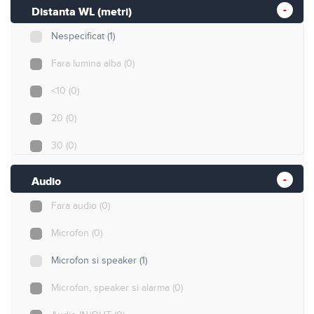
50
(0)
Distanta WL (metri)
80
(0)
Nespecificat
(1)
100
(0)
Fara lumina alba
(0)
150
(0)
<10
(0)
200
(0)
20
(0)
300
(0)
30
(0)
40
(0)
Audio
50
(0)
Fara audio
(0)
80
(0)
Microfon
(0)
100
(0)
Microfon si speaker
(1)
Microfon, speaker si alarma
(0)