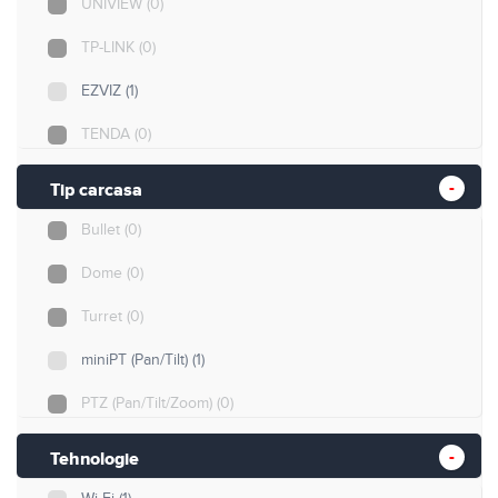
UNIVIEW
(0)
TP-LINK
(0)
EZVIZ
(1)
TENDA
(0)
Uniarch
(0)
Tip carcasa
Bullet
(0)
Dome
(0)
Turret
(0)
miniPT (Pan/Tilt)
(1)
PTZ (Pan/Tilt/Zoom)
(0)
Cube
(0)
Tehnologie