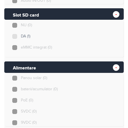
Audio IN/OUT
(0)
Slot SD card
NU
(0)
DA
(1)
eMMC integrat
(0)
Alimentare
Panou solar
(0)
baterii/acumulator
(0)
PoE
(0)
5VDC
(0)
9VDC
(0)