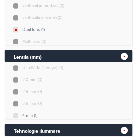
16MP
(0)
varifocal (motorizat)
(0)
varifocala (manual)
(0)
Dual lens
(1)
Multi lens
(0)
Lentila (mm)
UltraWide (fisheye)
(0)
2.0 mm
(0)
2.8 mm
(0)
3.6 mm
(0)
4 mm
(1)
6 mm
(0)
Tehnologie iluminare