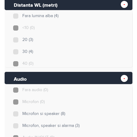
50
(0)
Distanta WL (metri)
80
(0)
Fara lumina alba
(4)
100
(0)
<10
(0)
150
(0)
20
(3)
200
(0)
30
(4)
300
(0)
40
(0)
50
(0)
Audio
80
(0)
Fara audio
(0)
100
(0)
Microfon
(0)
Microfon si speaker
(8)
Microfon, speaker si alarma
(3)