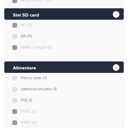
Audio IN/OUT
(0)
Slot SD card
NU
(0)
DA
(11)
eMMC integrat
(0)
Alimentare
Panou solar
(7)
baterii/acumulator
(1)
PoE
(1)
5VDC
(0)
9VDC
(0)