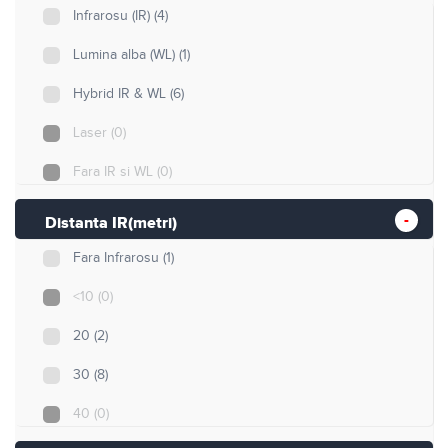
Varifocala motorizata
(0)
Infrarosu (IR)
(4)
zoom optic 4X
(0)
Lumina alba (WL)
(1)
zoom optic 5X
(0)
Hybrid IR & WL
(6)
zoom optic 10X
(0)
Laser
(0)
zoom optic 15X
(0)
Fara IR si WL
(0)
zoom optic 22X
(0)
Distanta IR(metri)
zoom optic 25X
(0)
Fara Infrarosu
(1)
zoom optic 32X
(0)
<10
(0)
zoom optic 45X
(0)
20
(2)
30
(8)
40
(0)