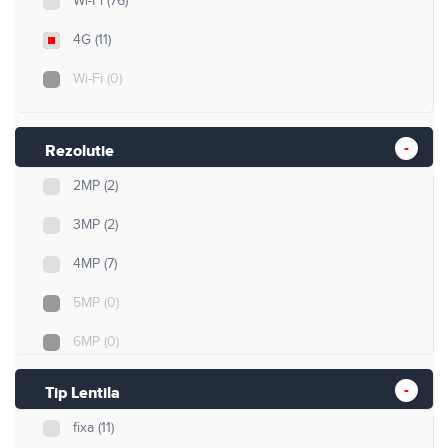
Wi-Fi
(76)
4G
(11)
Wi-Fi
(0)
Rezolutie
2MP
(2)
3MP
(2)
4MP
(7)
5MP
(0)
6MP
(0)
8MP
(0)
Tip Lentila
12MP
(0)
fixa
(11)