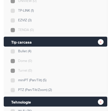
UNIVIEW
(0)
TP-LINK
(1)
EZVIZ
(3)
TENDA
(0)
Uniarch
(0)
Tip carcasa
Bullet
(4)
Dome
(0)
Turret
(0)
miniPT (Pan/Tilt)
(5)
PTZ (Pan/Tilt/Zoom)
(2)
Cube
(0)
Tehnologie