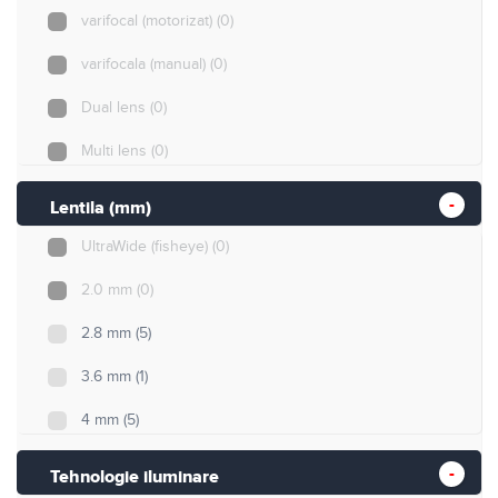
16MP
(0)
varifocal (motorizat)
(0)
varifocala (manual)
(0)
Dual lens
(0)
Multi lens
(0)
Lentila (mm)
UltraWide (fisheye)
(0)
2.0 mm
(0)
2.8 mm
(5)
3.6 mm
(1)
4 mm
(5)
6 mm
(0)
Tehnologie iluminare