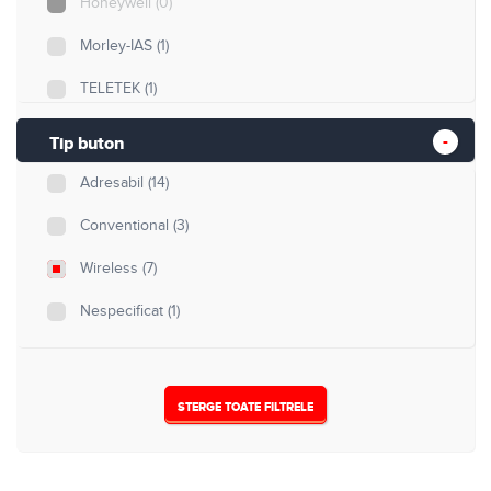
Honeywell
(0)
Morley-IAS
(1)
TELETEK
(1)
Tip buton
Adresabil
(14)
Conventional
(3)
Wireless
(7)
Nespecificat
(1)
STERGE TOATE FILTRELE