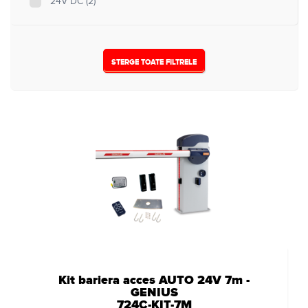
24V DC
(2)
7
(2)
STERGE TOATE FILTRELE
Kit bariera acces AUTO 24V 7m -
GENIUS
724C-KIT-7M