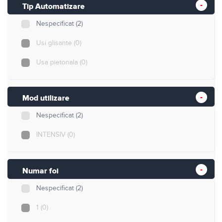
Tip Automatizare
Nespecificat
(2)
Usi glisante
(0)
Usa pietonala
(0)
Mod utilizare
Nespecificat
(2)
INTENSIV
(0)
Numar foi
Nespecificat
(2)
1
(0)