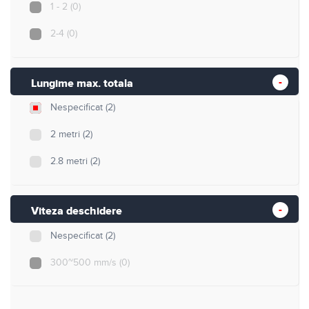
1 - 2
(0)
2-4
(0)
Lungime max. totala
Nespecificat
(2)
2 metri
(2)
2.8 metri
(2)
Viteza deschidere
Nespecificat
(2)
300~500 mm/s
(0)