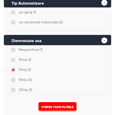
Tip Automatizare
usi garaj
(1)
usi sectionale Industriale
(2)
Diemnsiune usa
Nespecificat
(7)
10mp
(1)
15mp
(1)
18mp
(3)
20mp
(1)
48mp
(2)
STERGE TOATE FILTRELE
60mp
(2)