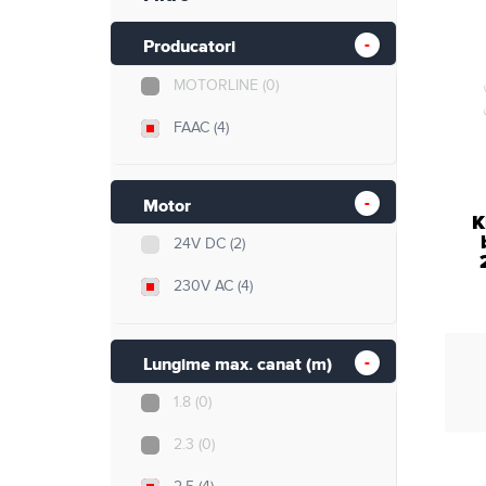
Retelistica
Producatori
Cabluri si accesorii
MOTORLINE
(0)
Scule si unelte
FAAC
(4)
Motor
K
24V DC
(2)
230V AC
(4)
Lungime max. canat (m)
1.8
(0)
2.3
(0)