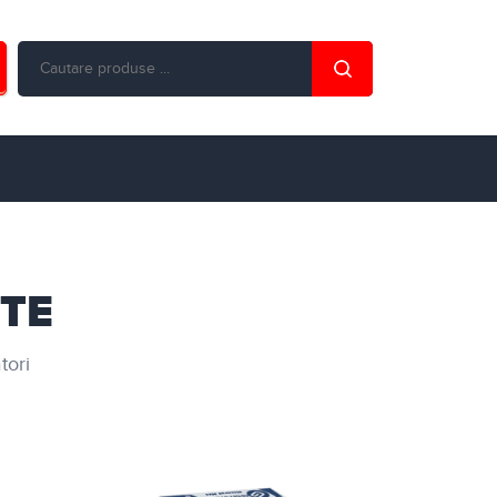
NTE
tori