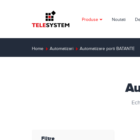
Produse
Noutati
De
Supraveghere video
Detectie incendiu
Home
Automatizari
Automatizare porti BATANTE
Detectie efractie
Interfoane
Au
Automatizari
Ech
Control acces
Solutii dedicate
Smart Home
Filtre