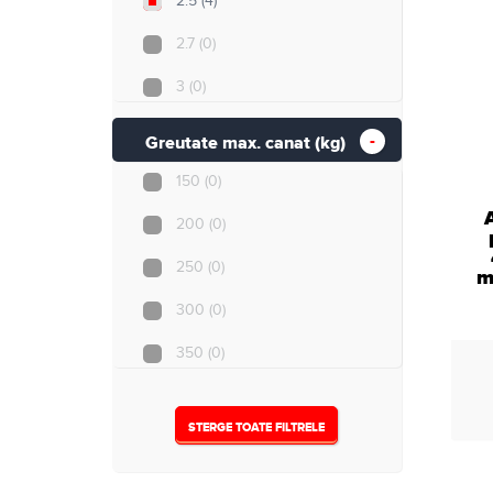
2.5
(4)
2.7
(0)
3
(0)
3.5
(0)
Greutate max. canat (kg)
4
(0)
150
(0)
5
(0)
200
(0)
250
(0)
m
300
(0)
350
(0)
500
(0)
STERGE TOATE FILTRELE
Nespecificat
(4)