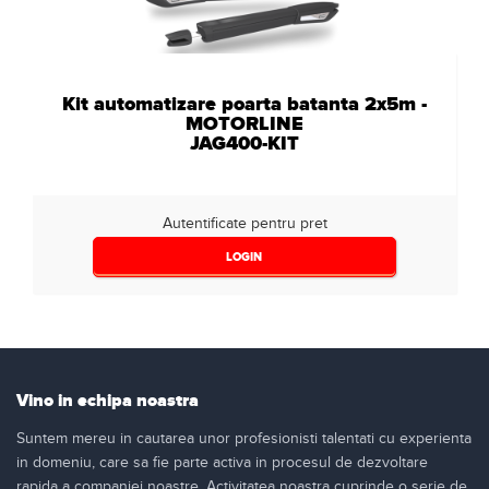
Kit automatizare poarta batanta 2x5m -
MOTORLINE
JAG400-KIT
Autentificate pentru pret
LOGIN
Vino in echipa noastra
Suntem mereu in cautarea unor profesionisti talentati cu experienta
in domeniu, care sa fie parte activa in procesul de dezvoltare
rapida a companiei noastre. Activitatea noastra cuprinde o serie de