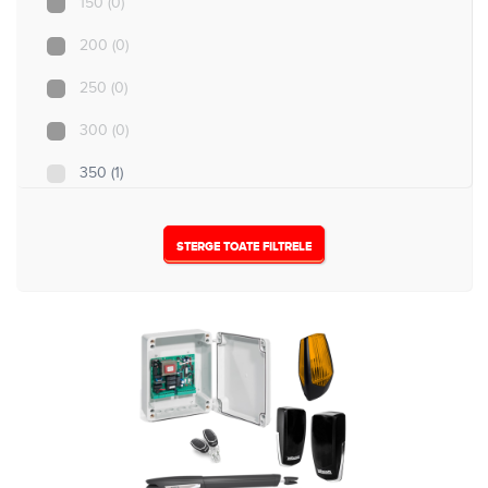
150
(0)
5
(0)
200
(0)
250
(0)
300
(0)
350
(1)
500
(1)
STERGE TOATE FILTRELE