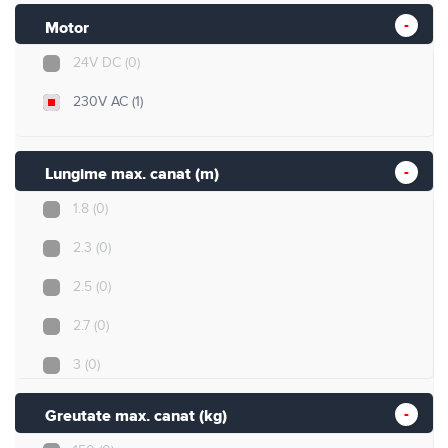
Motor
24V DC
(0)
230V AC
(1)
Lungime max. canat (m)
1.8
(0)
2.3
(0)
2.5
(0)
2.7
(0)
3
(0)
3.5
(0)
Greutate max. canat (kg)
4
(1)