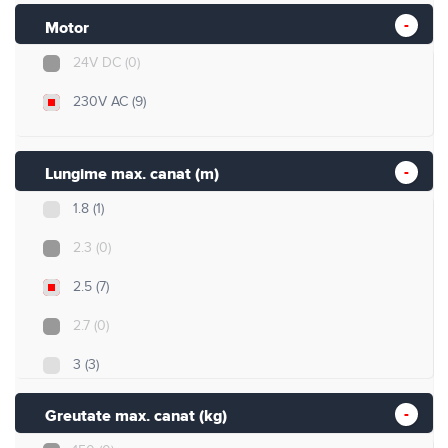
Motor
24V DC
(0)
230V AC
(9)
Lungime max. canat (m)
1.8
(1)
2.3
(0)
2.5
(7)
2.7
(0)
3
(3)
3.5
(0)
Greutate max. canat (kg)
4
(2)