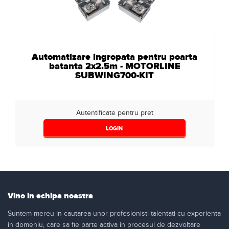
Automatizare ingropata pentru poarta
batanta 2x2.5m - MOTORLINE
SUBWING700-KIT
Autentificate pentru pret
LOGIN
Vino in echipa noastra
Suntem mereu in cautarea unor profesionisti talentati cu experienta
in domeniu, care sa fie parte activa in procesul de dezvoltare