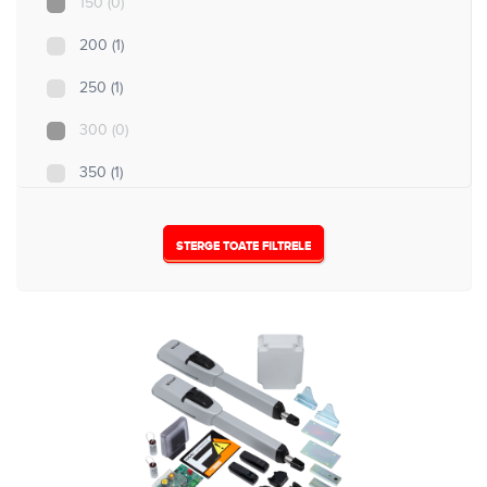
150
(0)
5
(0)
200
(1)
250
(1)
300
(0)
350
(1)
500
(2)
STERGE TOATE FILTRELE
Nespecificat
(4)