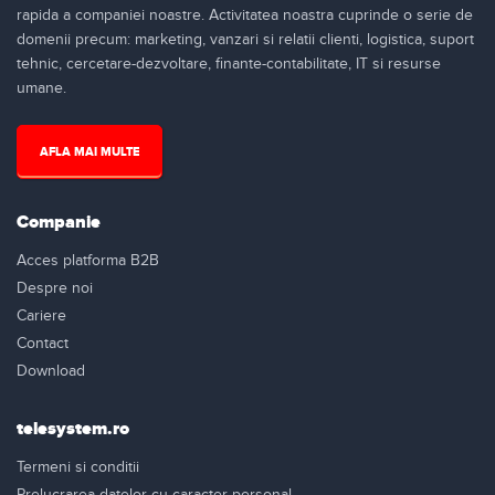
rapida a companiei noastre. Activitatea noastra cuprinde o serie de
domenii precum: marketing, vanzari si relatii clienti, logistica, suport
tehnic, cercetare-dezvoltare, finante-contabilitate, IT si resurse
umane.
AFLA MAI MULTE
Companie
Acces platforma B2B
Despre noi
Cariere
Contact
Download
telesystem.ro
Termeni si conditii
Prelucrarea datelor cu caracter personal