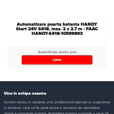
Automatizare poarta batanta HANDY
Start 24V S418, max. 2 x 2.7 m - FAAC
HANDY-S418-10599893
Autentificate pentru pret
LOGIN
Vino in echipa noastra
Suntem mereu in cautarea unor profesionisti talentati cu experienta
in domeniu, care sa fie parte activa in procesul de dezvoltare
rapida a companiei noastre. Activitatea noastra cuprinde o serie de