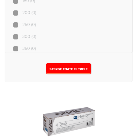
150
(0)
5
(0)
200
(0)
250
(0)
300
(0)
350
(0)
500
(0)
STERGE TOATE FILTRELE
Nespecificat
(1)