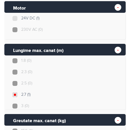
Motor
24V DC
(1)
230V AC
(0)
Lungime max. canat (m)
1.8
(0)
2.3
(0)
2.5
(0)
2.7
(1)
3
(0)
3.5
(0)
Greutate max. canat (kg)
4
(0)