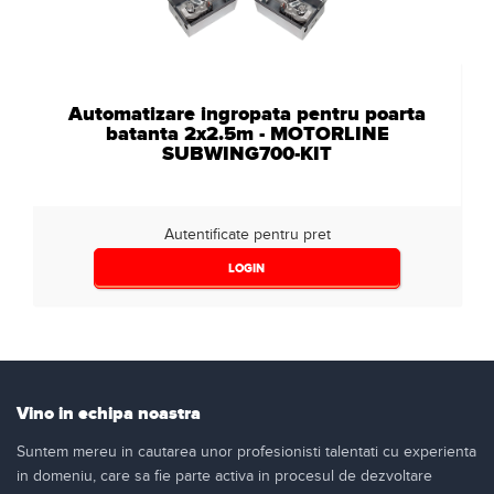
Automatizare ingropata pentru poarta
batanta 2x2.5m - MOTORLINE
SUBWING700-KIT
Autentificate pentru pret
LOGIN
Vino in echipa noastra
Suntem mereu in cautarea unor profesionisti talentati cu experienta
in domeniu, care sa fie parte activa in procesul de dezvoltare