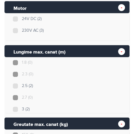
Motor
24V DC
(2)
230V AC
(3)
Lungime max. canat (m)
1.8
(0)
2.3
(0)
2.5
(2)
2.7
(0)
3
(2)
3.5
(0)
Greutate max. canat (kg)
4
(1)