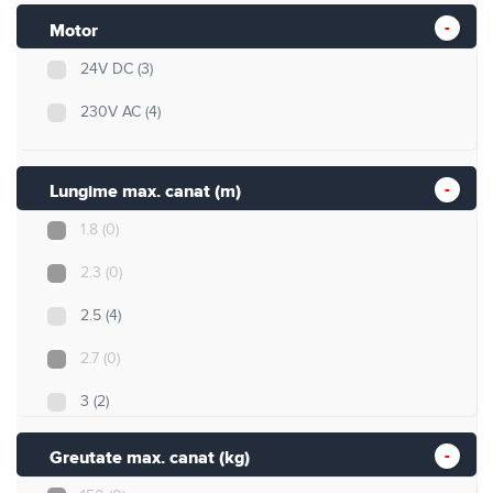
Motor
24V DC
(3)
230V AC
(4)
Lungime max. canat (m)
1.8
(0)
2.3
(0)
2.5
(4)
2.7
(0)
3
(2)
3.5
(0)
Greutate max. canat (kg)
4
(1)