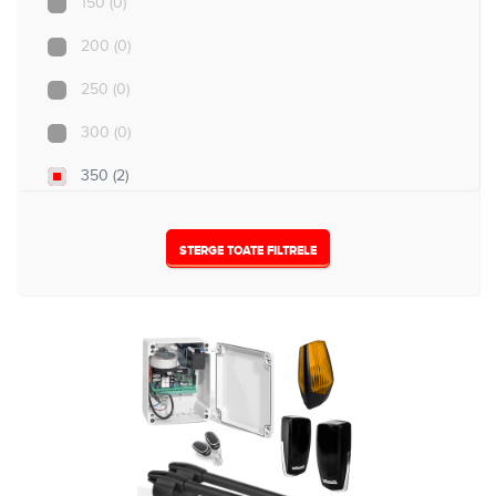
150
(0)
5
(0)
200
(0)
250
(0)
300
(0)
350
(2)
500
(0)
STERGE TOATE FILTRELE