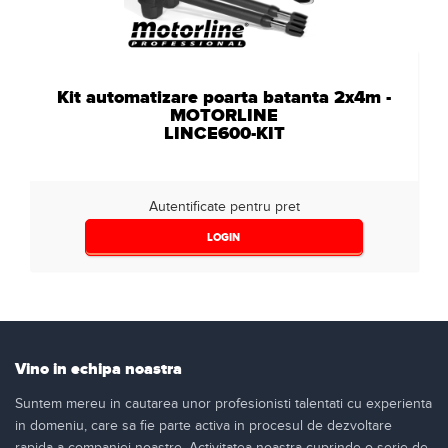
Kit automatizare poarta batanta 2x4m -
MOTORLINE
LINCE600-KIT
Autentificate pentru pret
LOGIN
Vino in echipa noastra
Suntem mereu in cautarea unor profesionisti talentati cu experienta
in domeniu, care sa fie parte activa in procesul de dezvoltare
rapida a companiei noastre. Activitatea noastra cuprinde o serie de