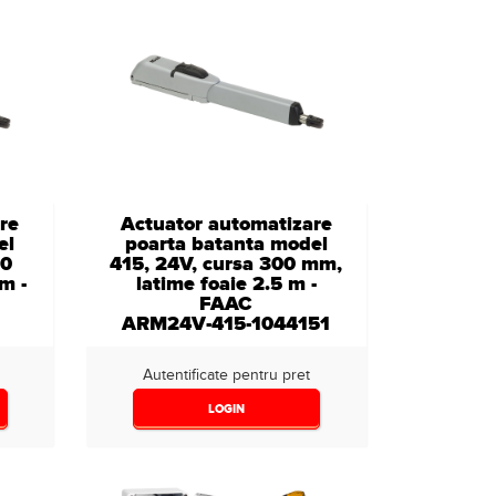
re
Actuator automatizare
el
poarta batanta model
00
415, 24V, cursa 300 mm,
m -
latime foaie 2.5 m -
FAAC
ARM24V-415-1044151
Autentificate pentru pret
LOGIN