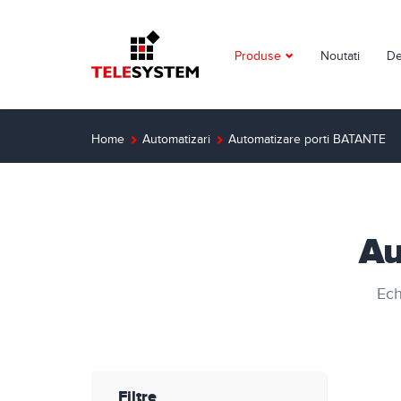
Produse
Noutati
De
Supraveghere video
Detectie incendiu
Home
Automatizari
Automatizare porti BATANTE
Detectie efractie
Interfoane
Au
Automatizari
Ech
Control acces
Solutii dedicate
Smart Home
Filtre