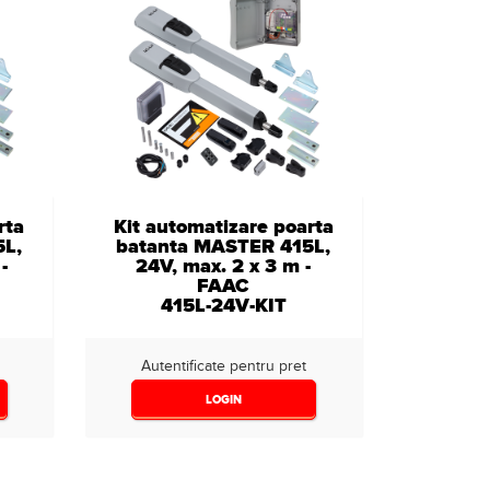
rta
Kit automatizare poarta
5L,
batanta MASTER 415L,
-
24V, max. 2 x 3 m -
FAAC
415L-24V-KIT
Autentificate pentru pret
LOGIN