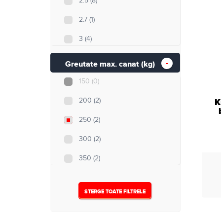
2.5
(8)
2.7
(1)
3
(4)
3.5
(0)
Greutate max. canat (kg)
4
(0)
150
(0)
5
(0)
K
200
(2)
250
(2)
300
(2)
350
(2)
500
(3)
STERGE TOATE FILTRELE
Nespecificat
(14)