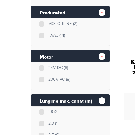
Retelistica
Producatori
Cabluri si accesorii
MOTORLINE
(2)
Scule si unelte
FAAC
(14)
Motor
K
24V DC
(8)
2
230V AC
(8)
Lungime max. canat (m)
1.8
(2)
2.3
(1)