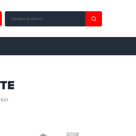
NTE
tori