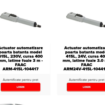
Actuator automatizare
Actuator automatiza
poarta batanta model
poarta batanta mod
415L, 230V, cursa 400
415L, 24V, cursa 4
mm, latime foaie 3 m -
mm, latime foaie 3.0 
FAAC
FAAC
ARM-415L-104417
ARM24V-415L-10441
Autentificate pentru pret
Autentificate pentru pret
LOGIN
LOGIN