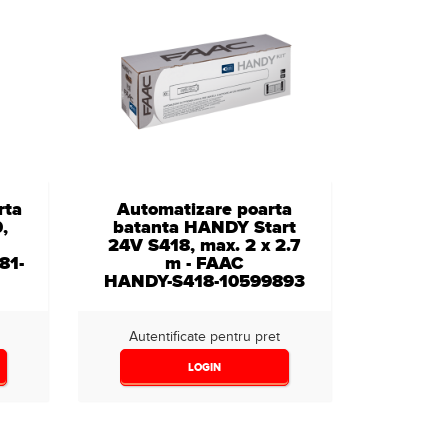
rta
Automatizare poarta
,
batanta HANDY Start
24V S418, max. 2 x 2.7
81-
m - FAAC
HANDY-S418-10599893
Autentificate pentru pret
LOGIN