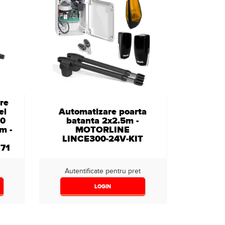
re
el
Automatizare poarta
00
batanta 2x2.5m -
m -
MOTORLINE
LINCE300-24V-KIT
71
Autentificate pentru pret
LOGIN