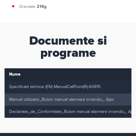
214g
Greutate
Documente si
programe
Nume
Specificatii tehnice (EN) ManualCallPoint(R)-60815
Manual utilizator_Buton manual alarmare incendiu_ Ajax
Declaratie_de_Conformitate_Buton manual alarmare incendiu_ Ajax