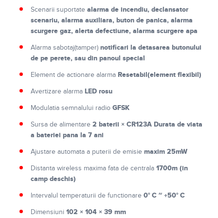
alarma de incendiu, declansator
Scenarii suportate
scenariu, alarma auxiliara, buton de panica, alarma
scurgere gaz, alerta defectiune, alarma scurgere apa
notificari la detasarea butonului
Alarma sabotaj(tamper)
de pe perete, sau din panoul special
Resetabil(element flexibil)
Element de actionare alarma
LED rosu
Avertizare alarma
GFSK
Modulatia semnalului radio
2 baterii × CR123A Durata de viata
Sursa de alimentare
a bateriei pana la 7 ani
maxim 25mW
Ajustare automata a puterii de emisie
1700m (in
Distanta wireless maxima fata de centrala
camp deschis)
0° C ~ +50° C
Intervalul temperaturii de functionare
102 × 104 × 39 mm
Dimensiuni