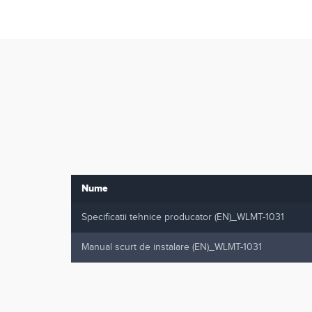
Nume
Specificatii tehnice producator (EN)_WLMT-1031
Manual scurt de instalare (EN)_WLMT-1031