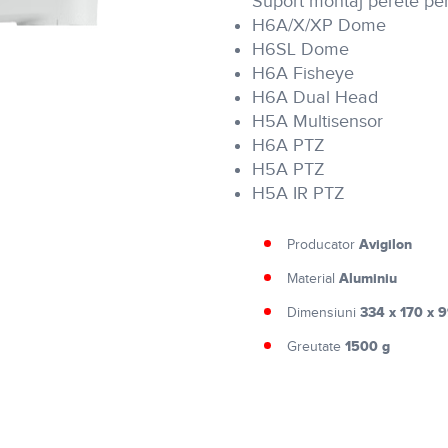
Suport montaj perete pen
H6A/X/XP Dome
H6SL Dome
H6A Fisheye
H6A Dual Head
H5A Multisensor
H6A PTZ
H5A PTZ
H5A IR PTZ
Avigilon
Producator
Aluminiu
Material
334 x 170 x 
Dimensiuni
1500 g
Greutate