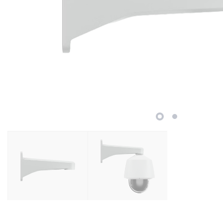
Retelistica
Cabluri si accesorii
Scule si unelte