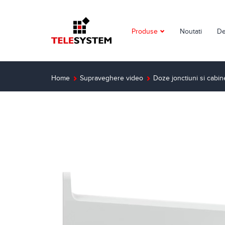
Produse
Noutati
De
Supraveghere video
Detectie incendiu
Home
Supraveghere video
Doze jonctiuni si cabin
Detectie efractie
Interfoane
Automatizari
Control acces
Solutii dedicate
Smart Home