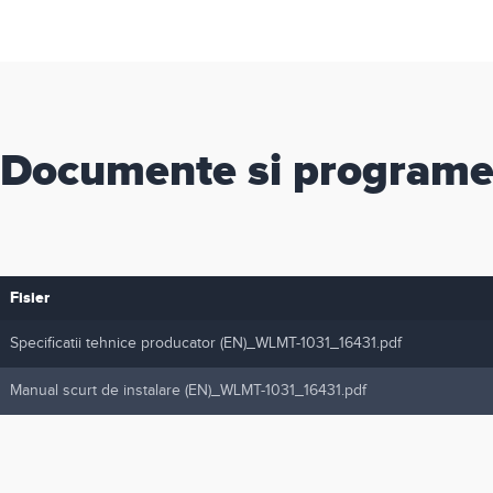
Documente si program
Fisier
Specificatii tehnice producator (EN)_WLMT-1031_16431.pdf
Manual scurt de instalare (EN)_WLMT-1031_16431.pdf