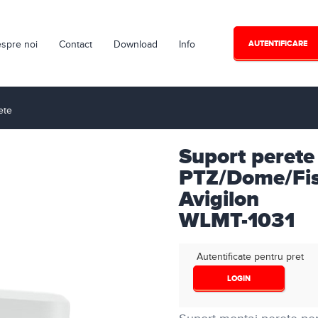
spre noi
Contact
Download
Info
AUTENTIFICARE
ete
Suport peret
PTZ/Dome/Fis
Avigilon
WLMT-1031
Autentificate pentru pret
LOGIN