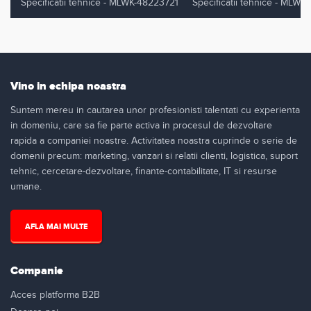
Specificatii tehnice - MLWK-48223721
Specificatii tehnice - MLWK
Vino in echipa noastra
Suntem mereu in cautarea unor profesionisti talentati cu experienta
in domeniu, care sa fie parte activa in procesul de dezvoltare
rapida a companiei noastre. Activitatea noastra cuprinde o serie de
domenii precum: marketing, vanzari si relatii clienti, logistica, suport
tehnic, cercetare-dezvoltare, finante-contabilitate, IT si resurse
umane.
AFLA MAI MULTE
Companie
Acces platforma B2B