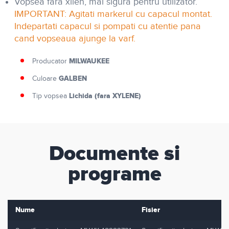
Vopsea fara xilen, mai sigura pentru utilizator.
IMPORTANT: Agitati markerul cu capacul montat.
Indepartati capacul si pompati cu atentie pana
cand vopseaua ajunge la varf.
MILWAUKEE
Producator
GALBEN
Culoare
Lichida (fara XYLENE)
Tip vopsea
Documente si
programe
Nume
Fisier