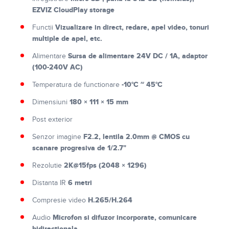
EZVIZ CloudPlay storage
Vizualizare in direct, redare, apel video, tonuri
Functii
multiple de apel, etc.
Sursa de alimentare 24V DC / 1A, adaptor
Alimentare
(100-240V AC)
-10°C ~ 45°C
Temperatura de functionare
180 × 111 × 15 mm
Dimensiuni
Post exterior
F2.2, lentila 2.0mm @ CMOS cu
Senzor imagine
scanare progresiva de 1/2.7"
2K@15fps (2048 × 1296)
Rezolutie
6 metri
Distanta IR
H.265/H.264
Compresie video
Microfon si difuzor incorporate, comunicare
Audio
bidirectionala