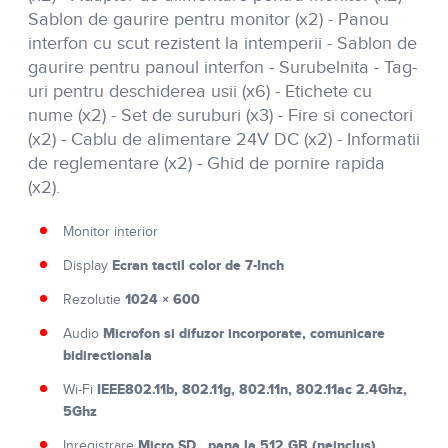
Sablon de gaurire pentru monitor (x2) - Panou
interfon cu scut rezistent la intemperii - Sablon de
gaurire pentru panoul interfon - Surubelnita - Tag-
uri pentru deschiderea usii (x6) - Etichete cu
nume (x2) - Set de suruburi (x3) - Fire si conectori
(x2) - Cablu de alimentare 24V DC (x2) - Informatii
de reglementare (x2) - Ghid de pornire rapida
(x2).
Monitor interior
Ecran tactil color de 7-Inch
Display
1024 × 600
Rezolutie
Microfon si difuzor incorporate, comunicare
Audio
bidirectionala
IEEE802.11b, 802.11g, 802.11n, 802.11ac 2.4Ghz,
Wi-Fi
5Ghz
Micro SD , pana la 512 GB (neinclus),
Inregistrare