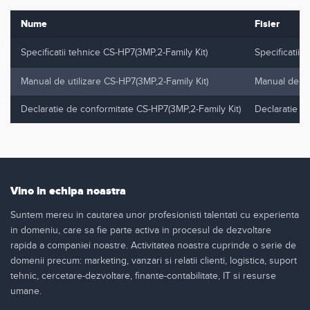
Nume
Fisier
Specificatii tehnice CS-HP7(3MP,2-Family Kit)
Specificatii 
Manual de utilizare CS-HP7(3MP,2-Family Kit)
Manual de uti
Declaratie de conformitate CS-HP7(3MP,2-Family Kit)
Declaratie d
Vino in echipa noastra
Suntem mereu in cautarea unor profesionisti talentati cu experienta
in domeniu, care sa fie parte activa in procesul de dezvoltare
rapida a companiei noastre. Activitatea noastra cuprinde o serie de
domenii precum: marketing, vanzari si relatii clienti, logistica, suport
tehnic, cercetare-dezvoltare, finante-contabilitate, IT si resurse
umane.