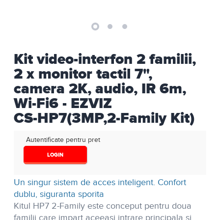
Kit video-interfon 2 familii,
2 x monitor tactil 7",
camera 2K, audio, IR 6m,
Wi-Fi6 - EZVIZ
CS-HP7(3MP,2-Family Kit)
Autentificate pentru pret
LOGIN
Un singur sistem de acces inteligent. Confort
dublu, siguranta sporita
Kitul HP7 2-Family este conceput pentru doua
familii care impart aceeasi intrare principala si