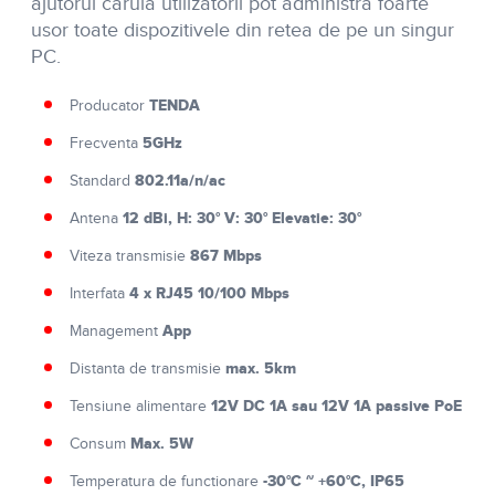
ajutorul caruia utilizatorii pot administra foarte
usor toate dispozitivele din retea de pe un singur
PC.
TENDA
Producator
5GHz
Frecventa
802.11a/n/ac
Standard
12 dBi, H: 30° V: 30° Elevatie: 30°
Antena
867 Mbps
Viteza transmisie
4 x RJ45 10/100 Mbps
Interfata
App
Management
max. 5km
Distanta de transmisie
12V DC 1A sau 12V 1A passive PoE
Tensiune alimentare
Max. 5W
Consum
-30°C ~ +60°C, IP65
Temperatura de functionare