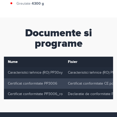
4300 g
Greutate
Documente si
programe
Nume
Fisier
Caracteristici tehnice (RO) PP30xy
Caracteristici tehnice (RO) PP
Certificat conformitate PP3006
Certificat conformitate CE.pdf
Certificat conformitate PP3006_ro
Declaratie de conformitate PP