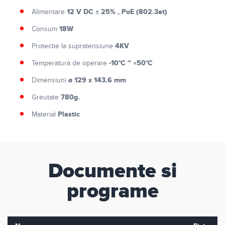
12 V DC ± 25% , PoE (802.3at)
Alimentare
18W
Consum
4KV
Protectie la supratensiune
-10°C ~ +50°C
Temperatura de operare
ø 129 x 143.6 mm
Dimensiuni
780g.
Greutate
Plastic
Material
Documente si
programe