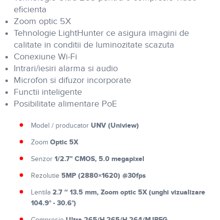
eficienta
Zoom optic 5X
Tehnologie LightHunter ce asigura imagini de
calitate in conditii de luminozitate scazuta
Conexiune Wi-Fi
Intrari/iesiri alarma si audio
Microfon si difuzor incorporate
Functii inteligente
Posibilitate alimentare PoE
UNV (Uniview)
Model / producator
Optic 5X
Zoom
1/2.7" CMOS, 5.0 megapixel
Senzor
5MP (2880×1620) @30fps
Rezolutie
2.7 ~ 13.5 mm, Zoom optic 5X (unghi vizualizare
Lentila
104.9° - 30.6°)
Ultra 265/H.265/H.264/MJPEG