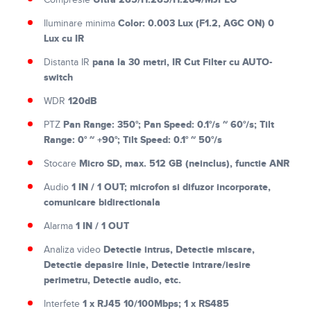
Compresie
Color: 0.003 Lux (F1.2, AGC ON) 0
Iluminare minima
Lux cu IR
pana la 30 metri, IR Cut Filter cu AUTO-
Distanta IR
switch
120dB
WDR
Pan Range: 350°; Pan Speed: 0.1°/s ~ 60°/s; Tilt
PTZ
Range: 0° ~ +90°; Tilt Speed: 0.1° ~ 50°/s
Micro SD, max. 512 GB (neinclus), functie ANR
Stocare
1 IN / 1 OUT; microfon si difuzor incorporate,
Audio
comunicare bidirectionala
1 IN / 1 OUT
Alarma
Detectie intrus, Detectie miscare,
Analiza video
Detectie depasire linie, Detectie intrare/iesire
perimetru, Detectie audio, etc.
1 x RJ45 10/100Mbps; 1 x RS485
Interfete