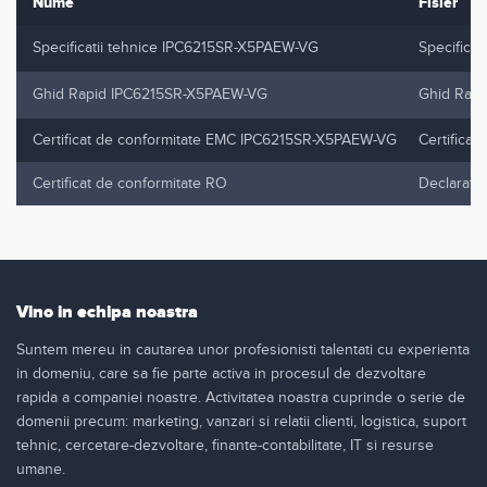
Nume
Fisier
Specificatii tehnice IPC6215SR-X5PAEW-VG
Specifica
Ghid Rapid IPC6215SR-X5PAEW-VG
Ghid Rap
Certificat de conformitate EMC IPC6215SR-X5PAEW-VG
Certifica
Certificat de conformitate RO
Declarati
Vino in echipa noastra
Suntem mereu in cautarea unor profesionisti talentati cu experienta
in domeniu, care sa fie parte activa in procesul de dezvoltare
rapida a companiei noastre. Activitatea noastra cuprinde o serie de
domenii precum: marketing, vanzari si relatii clienti, logistica, suport
tehnic, cercetare-dezvoltare, finante-contabilitate, IT si resurse
umane.