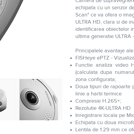
Camera de supraveghere v
echipata cu un senzor de 
Scan" ce va ofera o imag
ULTRA HD, clara si de ina
identificarea obiectelor
ultima generatie ULTRA 
Principalele avantaje ale
FISHeye ePTZ - Vizualiz
Functie analiza video 
(calculata dupa numarul
zona configurata;
Doua tipuri de rapoarte p
linie a hartii termice
Compresie H.265+;
Rezolutie 4K-ULTRA HD
Inregistrare locala pe M
Echipata cu doua microf
Lentila de 1.29 mm ce ofe