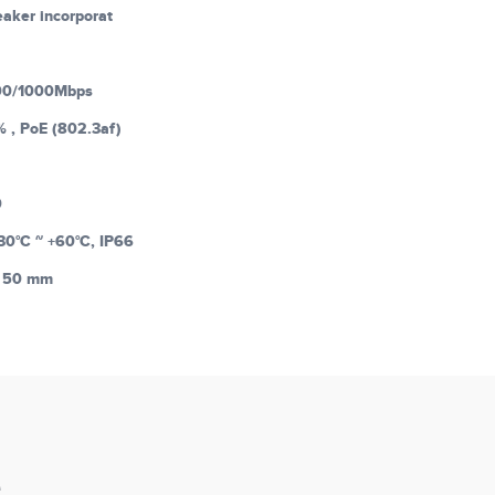
eaker incorporat
00/1000Mbps
 , PoE (802.3af)
0
30°C ~ +60°C, IP66
× 50 mm
e