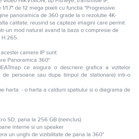
ideo HIKVISION, tip Fisheye, transmisie IP,
1/1.7" de 12 mega pixeli cu functia "Progressive
ine panoramica de 360 grade la o rezolutie 4K-
lta calitate, reusind sa capteze imagini care permit
 intr-un mod natural avand la baza o compresie de
- H.265.
 acestei camere IP sunt:
are Panoramica 360°
HEATmap ce asigura o descriere grafica a vizitelor
 de persoane sau dupa timpul de stationare) intr-o
e harta: - o harta a caldurii spatiului si o diagrama de
icro SD, pana la 256 GB (neinclus)
oane interne si un speaker
ra un unghi de vizibilitate de pana la 360°