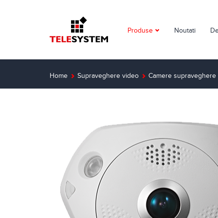
Produse
Noutati
De
Supraveghere video
Detectie incendiu
Home
Supraveghere video
Camere supraveghere ap
Detectie efractie
Interfoane
Automatizari
Control acces
Solutii dedicate
Smart Home