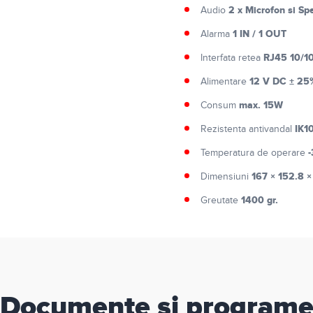
2 x Microfon si Sp
Audio
1 IN / 1 OUT
Alarma
RJ45 10/1
Interfata retea
12 V DC ± 25%
Alimentare
max. 15W
Consum
IK1
Rezistenta antivandal
-
Temperatura de operare
167 × 152.8 
Dimensiuni
1400 gr.
Greutate
Documente si program