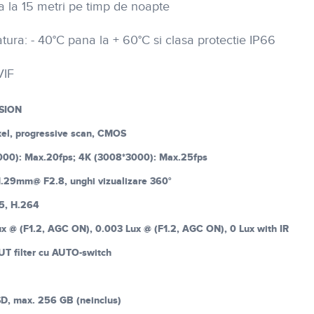
a la 15 metri pe timp de noapte
tura: - 40°C pana la + 60°C si clasa protectie IP66
VIF
SION
ixel, progressive scan, CMOS
00): Max.20fps; 4K (3008*3000): Max.25fps
1.29mm@ F2.8, unghi vizualizare 360°
5, H.264
ux @ (F1.2, AGC ON), 0.003 Lux @ (F1.2, AGC ON), 0 Lux with IR
CUT filter cu AUTO-switch
SD, max. 256 GB (neinclus)