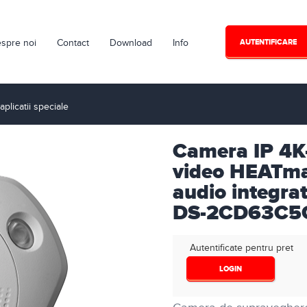
spre noi
Contact
Download
Info
AUTENTIFICARE
licatii speciale
Camera IP 4K
video HEATmap
audio integra
DS-2CD63C5G
Autentificate pentru pret
LOGIN