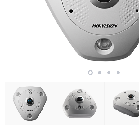
Retelistica
Cabluri si accesorii
Scule si unelte