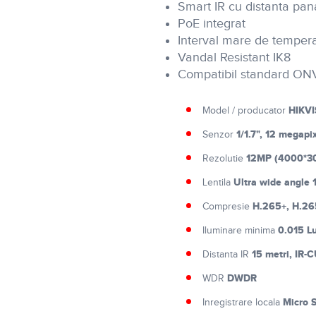
Smart IR cu distanta pan
PoE integrat
Interval mare de tempera
Vandal Resistant IK8
Compatibil standard ON
HIKVI
Model / producator
1/1.7", 12 megap
Senzor
12MP (4000*30
Rezolutie
Ultra wide angle 
Lentila
H.265+, H.26
Compresie
0.015 L
Iluminare minima
15 metri, IR-
Distanta IR
DWDR
WDR
Micro 
Inregistrare locala